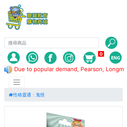
0
Due to popular demand, Pearson, Lo
性格靈通：鬼怪