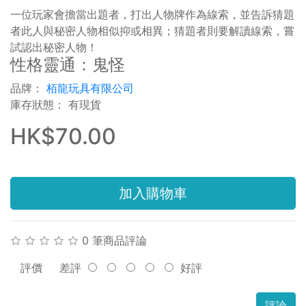
一位玩家會擔當出題者，打出人物牌作為線索，並告訴猜題
者此人與秘密人物相似抑或相異；猜題者則要解讀線索，嘗
試認出秘密人物！
性格靈通：鬼怪
品牌：
栢龍玩具有限公司
庫存狀態： 有現貨
HK$70.00
加入購物車
0 筆商品評論
評價
差評
好評
評論