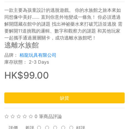
一款主要為孩童設計的逃脫遊戲。 你的水族館之旅本來如
同想像中美好…… 直到你意外地變成一條魚！ 你必須透過
解開隱藏在館中的謎題 找出神祕藥水來打破咒語並逃脫 需
要解開11道挑戰的邏輯、數字和觀察力的謎題 和其他玩家
一起攜手通過層層關卡，成功逃離水族館吧！
逃離水族館
品牌：
栢龍玩具有限公司
庫存狀態： 2-3 Days
HK$99.00
缺貨
0 筆商品評論
評價
差評
好評