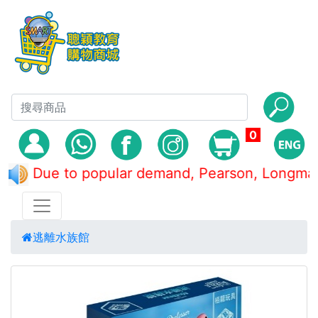
0
Due to popular demand, Pearson, Lon
逃離水族館