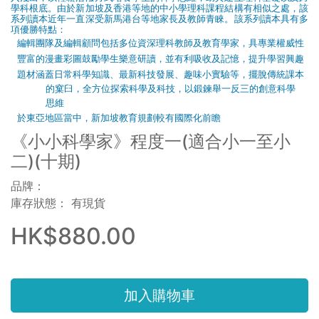
學科根底。由於新加坡及香港等地的中小學理科課程結構有相似之處，該
系列讀本近年一直深受新馬港台等地家長及教師青睞。該系列讀本具有多
項優勝特點：
編輯團隊及編輯顧問包括多位資深理科教師及教育學家，具專業權威性
豐富的漫畫彩圖鼓勵學生樂意研讀，並有利吸收及記憶，提升學習興趣
題材涵蓋日常科學知識、最新科技發展、趣味小實驗等，擺脫傳統課
本
的
窠臼，
全方位探索科學及科技，以鍛鍊舉一反三的創意科學
思維
於東亞地區當中，新加坡教育規劃較有國際化前瞻
《小小科學家》程度一(適合小一至小
二)(十期)
品牌：
庫存狀態： 有現貨
HK$880.00
加入購物車