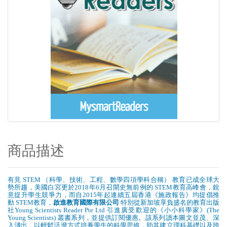
商品描述
有見
STEM
（科學、技術、工程、數學四項學科合稱）
教育已成全球大
勢所趨，美國白宮更於
2018
年
6
月召開史無前例的
STEM
教育高峰會，銳
意提升學生競爭力，而自
2015
年起連續五屆香港《施政報告》均提倡推
動
STEM
教育，
啟進教育國際有限公司
特別從新加坡享負盛名的教育出版
社
Young Scientists Reader Pte Ltd
引進廣受歡迎的《小小科學家》
(The
Young Scientists)
叢書系列，並提供訂閱優惠。
該系列讀本圖文並茂
、深
入淺出，以輕鬆活潑方式培養學生的科學思維，助其建立理科基礎以及跨