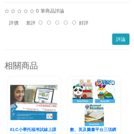
0 筆商品評論
評價
差評
好評
評論
相關商品
ELC小學托福考試線上課
數、英及圖書平台三項網