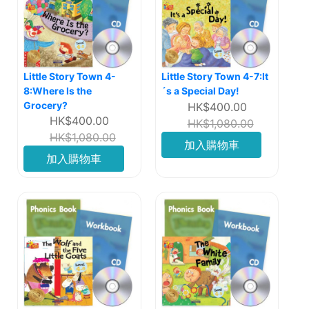
Little Story Town 4-
Little Story Town 4-7:It
8:Where Is the
´s a Special Day!
Grocery?
HK$400.00
HK$400.00
HK$1,080.00
HK$1,080.00
加入購物車
加入購物車