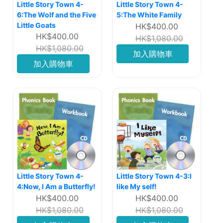
Little Story Town 4-
Little Story Town 4-
6:The Wolf and the Five
5:The White Family
Little Goats
HK$400.00
HK$400.00
HK$1,080.00
HK$1,080.00
加入購物車
加入購物車
Little Story Town 4-
Little Story Town 4-3:I
4:Now, I Am a Butterfly!
like My self!
HK$400.00
HK$400.00
HK$1,080.00
HK$1,080.00