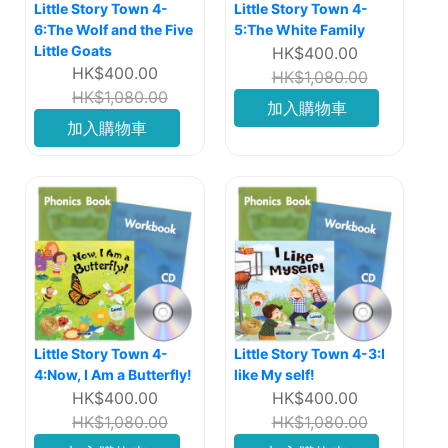
Little Story Town 4-
Little Story Town 4-
6:The Wolf and the Five
5:The White Family
Little Goats
HK$400.00
HK$400.00
HK$1,080.00
HK$1,080.00
加入購物車
加入購物車
Little Story Town 4-
Little Story Town 4-3:I
4:Now, I Am a Butterfly!
like My self!
HK$400.00
HK$400.00
HK$1,080.00
HK$1,080.00