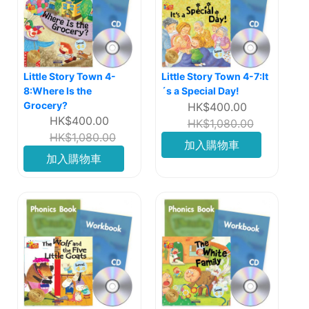
Little Story Town 4-
Little Story Town 4-7:It
8:Where Is the
´s a Special Day!
Grocery?
HK$400.00
HK$400.00
HK$1,080.00
HK$1,080.00
加入購物車
加入購物車