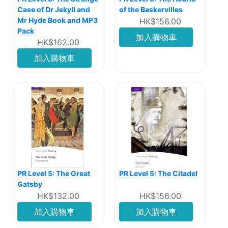
Case of Dr Jekyll and
of the Baskervilles
Mr Hyde Book and MP3
HK$156.00
Pack
加入購物車
HK$162.00
加入購物車
PR Level 5: The Great
PR Level 5: The Citadel
Gatsby
HK$132.00
HK$156.00
加入購物車
加入購物車