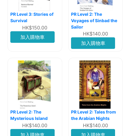
PR Level 3: Stories of
PR Level 2: The
Survival
Voyages of Sinbad the
Sailor
HK$150.00
HK$140.00
加入購物車
加入購物車
PR Level 2: The
PR Level 2: Tales from
Mysterious Island
the Arabian Nights
HK$140.00
HK$140.00
加入購物車
加入購物車