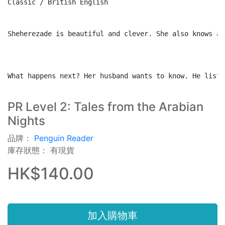
Classic / British English 

Sheherezade is beautiful and clever. She also knows a 
What happens next? Her husband wants to know. He liste
PR Level 2: Tales from the Arabian
Nights
品牌：
Penguin Reader
庫存狀態： 有現貨
HK$140.00
加入購物車