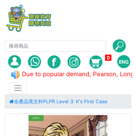
0
Due to popular demand, Pearson, L
全產品
英文科
PLPR Level 3: K's First Case