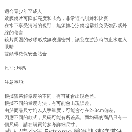
適合青少年至成人
鍍膜鏡片可降低亮度和眩光，非常適合訓練和比賽
在水下享受清晰的視野，無須擔心泳鏡起霧並免受強烈紫外
線的傷害
鏡片周圍的矽膠形成無洩漏密封，讓您在游泳時防止水進入
眼睛
雙頭帶確保安全貼合
尺寸: 均碼
注意事項:
根據螢幕解像度的不同，有可能會出現色差。
根據不同的量度方法，有可能會出現誤差。
由於商品尺寸均以人手量度，可能會存在2-3cm偏差。
因應不同的款式，尺碼可能有所差異。而均碼的商品只有一
個尺碼，請在購買前參考詳細尺寸。
成人/青少年 Extreme 競賽訓練鍍膜泳