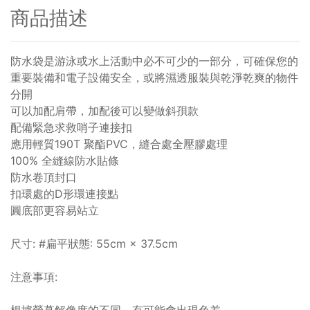
商品描述
防水袋是游泳或水上活動中必不可少的一部分，可確保您的
重要裝備和電子設備安全，或將濕透服裝與乾淨乾爽的物件
分開
可以加配肩帶，加配後可以變做斜孭款
配備緊急求救哨子連接扣
應用輕質190T 聚酯PVC，縫合處全壓膠處理
100% 全縫線防水貼條
防水卷頂封口
扣環處的D形環連接點
圓底部更容易站立
尺寸: #扁平狀態: 55cm × 37.5cm
注意事項:
根據螢幕解像度的不同，有可能會出現色差。