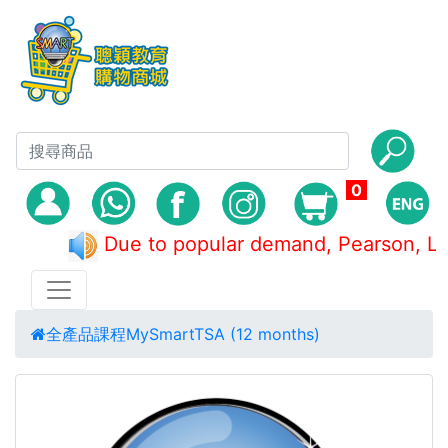
0
Due to popular demand, Pearso
全產品
課程
MySmartTSA (12 months)