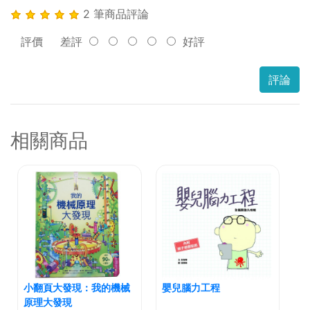
2 筆商品評論
評價
差評
好評
評論
相關商品
小翻頁大發現：我的機械
嬰兒腦力工程
原理大發現