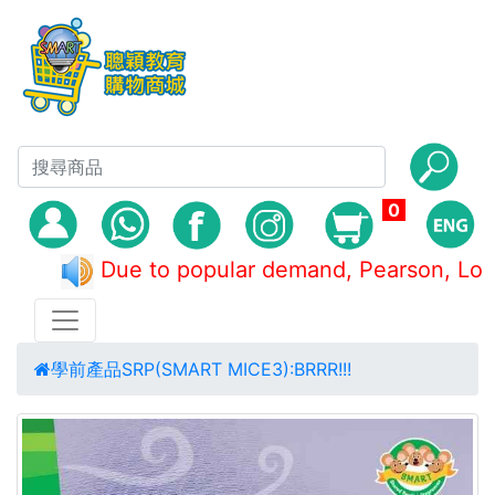
0
Due to popular demand, Pearson, 
學前產品
SRP(SMART MICE3):BRRR!!!