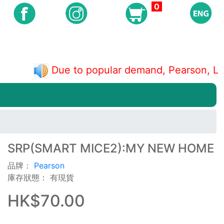
0
Due to popular demand, Pearson, 
SRP(SMART MICE2):MY NEW HOME
品牌：
Pearson
庫存狀態： 有現貨
HK$70.00