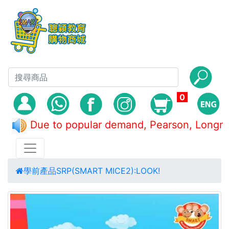
0
Due to popular demand, Pearson, Lo
學前產品
SRP(SMART MICE2):LOOK!