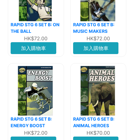
RAPID STG 6 SET B: ON
RAPID STG 6 SET B:
THE BALL
MUSIC MAKERS
HK$72.00
HK$72.00
加入購物車
加入購物車
RAPID STG 6 SET B:
RAPID STG 6 SET B:
ENERGY BOOST
ANIMAL HEROES
HK$72.00
HK$70.00