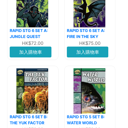
RAPID STG 6 SET A:
RAPID STG 6 SET A:
JUNGLE QUEST
FIRE IN THE SKY
HK$72.00
HK$75.00
加入購物車
加入購物車
RAPID STG 6 SET B:
RAPID STG 5 SET B:
THE YUK FACTOR
WATER WORLD