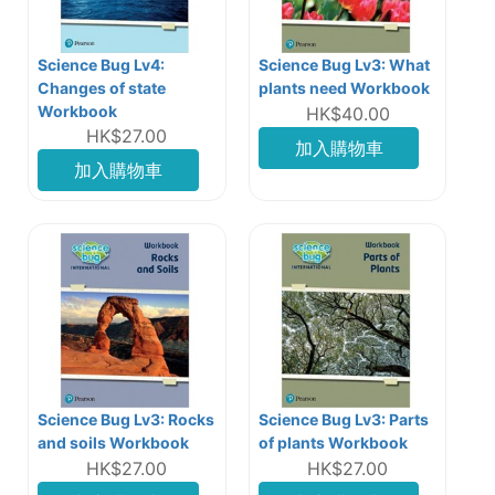
Science Bug Lv4:
Science Bug Lv3: What
Changes of state
plants need Workbook
Workbook
HK$40.00
HK$27.00
加入購物車
加入購物車
Science Bug Lv3: Rocks
Science Bug Lv3: Parts
and soils Workbook
of plants Workbook
HK$27.00
HK$27.00