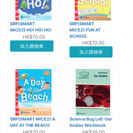
SRP(SMART
SRP(SMART
MICE2):HO! HO! HO!
MICE2):FUN AT
SCHOOL
HK$70.00
HK$70.00
加入購物車
加入購物車
SRP(SMART MICE2):A
Science Bug Lv6: Our
DAY AT THE BEACH
bodies Workbook
HK$70.00
HK$39.00