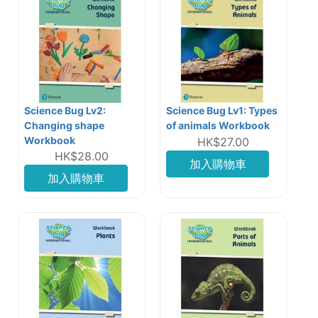
Science Bug Lv2:
Science Bug Lv1: Types
Changing shape
of animals Workbook
Workbook
HK$27.00
HK$28.00
加入購物車
加入購物車