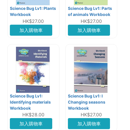
Science Bug Lv1: Plants
Science Bug Lv1: Parts
Workbook
of animals Workbook
HK$27.00
HK$27.00
加入購物車
加入購物車
Science Bug Lv1:
Science Bug Lv1: I
Identifying materials
Changing seasons
Workbook
Workbook
HK$28.00
HK$27.00
加入購物車
加入購物車