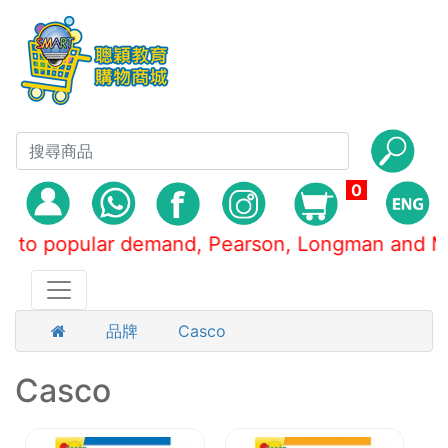
0
 popular demand, Pearson, Longman and
品牌
Casco
Casco