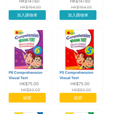
HK$147.60
HK$147.60
HK$164.00
HK$164.00
加入購物車
加入購物車
P6 Comprehension
P5 Comprehension
Visual Text
Visual Text
HK$75.00
HK$75.00
HK$83.00
HK$83.00
缺貨
缺貨