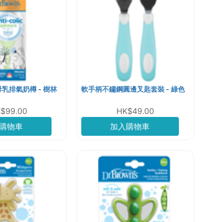
仿母乳排氣奶樽 - 樹林
軟手柄不鏽鋼圓邊叉匙套裝 - 綠色
$99.00
HK$49.00
購物車
加入購物車