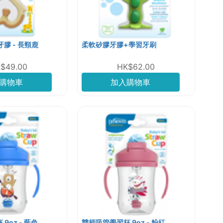
摩牙膠 - 長頸鹿
柔軟矽膠牙膠+學習牙刷
$49.00
HK$62.00
購物車
加入購物車
9oz - 藍色
雙柄吸管學習杯 9oz - 粉紅