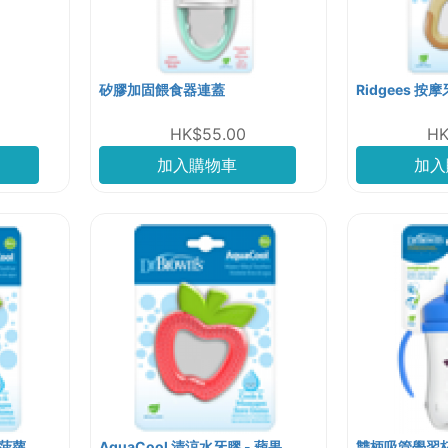
矽膠加固餵食器連蓋
Ridgees 按
HK$55.00
HK
加入購物車
加入
 菠蘿
AquaCool 清涼水牙膠 - 蘋果
雙柄吸管學習杯 