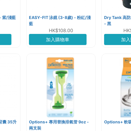
 - 紫/淺藍
EASY-FIT 泳鏡 (3-8歲) - 粉紅/淺
Dry Tank 
藍
- 黑
HK$108.00
HK
加入購物車
加入
水背囊 35升
Options+ 專用替換排氣管 9oz -
Options+ 
兩支裝