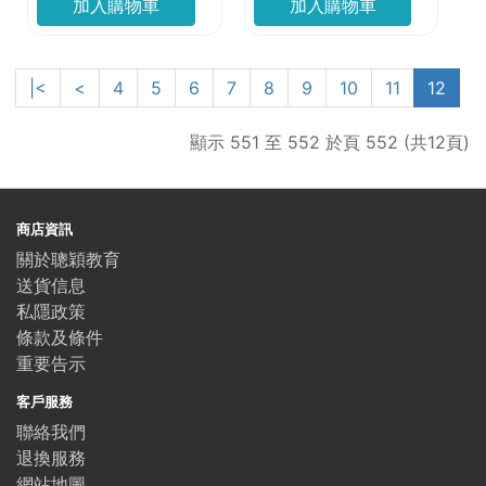
加入購物車
加入購物車
|<
<
4
5
6
7
8
9
10
11
12
顯示 551 至 552 於頁 552 (共12頁)
商店資訊
關於聰穎教育
送貨信息
私隱政策
條款及條件
重要告示
客戶服務
聯絡我們
退換服務
網站地圖